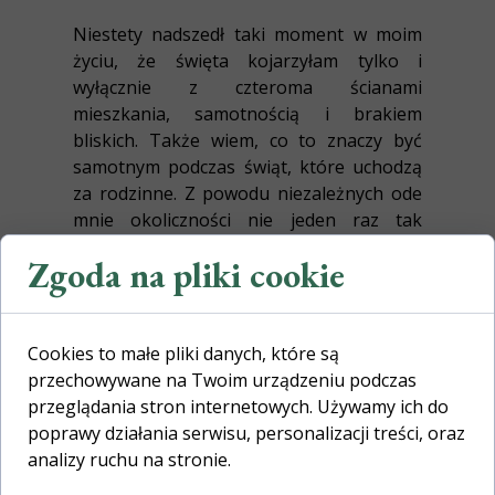
Niestety nadszedł taki moment w moim
życiu, że święta kojarzyłam tylko i
wyłącznie z czteroma ścianami
mieszkania, samotnością i brakiem
bliskich. Także wiem, co to znaczy być
samotnym podczas świąt, które uchodzą
za rodzinne. Z powodu niezależnych ode
mnie okoliczności nie jeden raz tak
właśnie przeżywałam święta.
Zgoda na pliki cookie
Co się wtedy dzieje?
Cookies to małe pliki danych, które są
przechowywane na Twoim urządzeniu podczas
przeglądania stron internetowych. Używamy ich do
Ano zadziewa się to, iż świąteczny okres
poprawy działania serwisu, personalizacji treści, oraz
przestaje nim być, on powszednieje, bo
analizy ruchu na stronie.
samotność tak trochę wpływa na